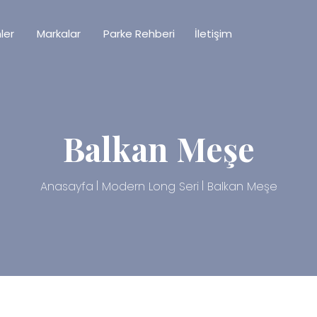
ler
Markalar
Parke Rehberi
İletişim
Balkan Meşe
Anasayfa
Modern Long Seri
Balkan Meşe